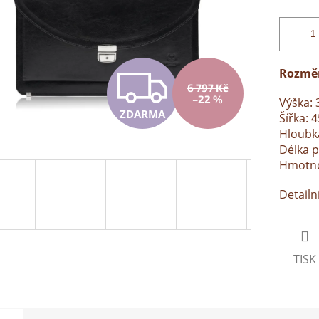
Z
Rozmě
6 797 Kč
–22 %
Výška: 
ZDARMA
Šířka: 
D
Hloubk
Délka 
Hmotnos
A
Detailn
R
TISK
M