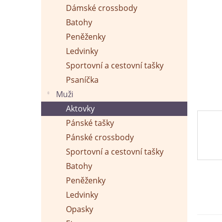
p
Dámské crossbody
a
n
Batohy
e
Peněženky
l
Ledvinky
Sportovní a cestovní tašky
Psaníčka
Muži
Aktovky
Pánské tašky
Pánské crossbody
Sportovní a cestovní tašky
Batohy
Peněženky
Ledvinky
Opasky