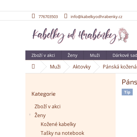
776703503
info@kabelkyodhrabenky.cz
Přejít
na
obsah
Zboží v akci
Ženy
Muži
Dárkové sa
Muži
Aktovky
Pánská kožená 
Domů
P
Páns
o
Přeskočit
s
Tip
Kategorie
kategorie
t
r
Zboží v akci
a
Ženy
n
n
Kožené kabelky
í
Tašky na notebook