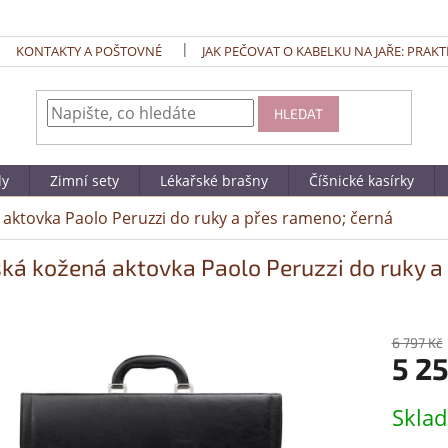
KONTAKTY A POŠTOVNÉ
JAK PEČOVAT O KABELKU NA JAŘE: PRAKT
HLEDAT
dy
Zimní sety
Lékařské brašny
Číšnické kasírky
aktovka Paolo Peruzzi do ruky a přes rameno; černá
ká kožená aktovka Paolo Peruzzi do ruky a
6 797 Kč
5 2
Měrná
Skla
cena: