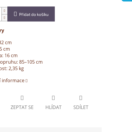
Přidat do košíku
ry
32 cm
45 cm
a: 16 cm
popruhu: 85–105 cm
t: 2,35 kg
í informace
ZEPTAT SE
HLÍDAT
SDÍLET