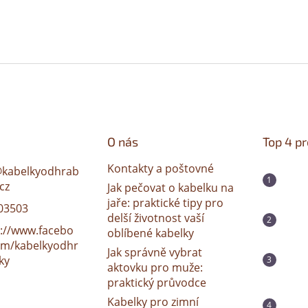
O nás
Top 4 p
Kontakty a poštovné
@
kabelkyodhrab
cz
Jak pečovat o kabelku na
jaře: praktické tipy pro
03503
delší životnost vaší
s://www.facebo
oblíbené kabelky
om/kabelkyodhr
Jak správně vybrat
ky
aktovku pro muže:
praktický průvodce
Kabelky pro zimní