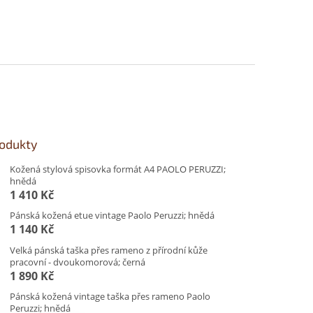
rodukty
Kožená stylová spisovka formát A4 PAOLO PERUZZI;
hnědá
1 410 Kč
Pánská kožená etue vintage Paolo Peruzzi; hnědá
1 140 Kč
Velká pánská taška přes rameno z přírodní kůže
pracovní - dvoukomorová; černá
1 890 Kč
Pánská kožená vintage taška přes rameno Paolo
Peruzzi; hnědá