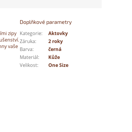
Doplňkové parametry
ími zipy
Kategorie
:
Aktovky
ušenství.
Záruka
:
2 roky
chny vaše
Barva
:
černá
Materiál
:
Kůže
Velikost
:
One Size