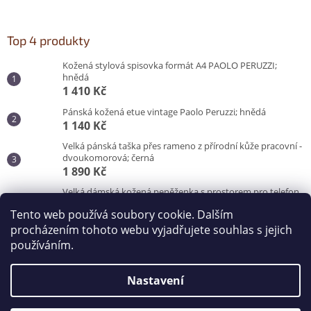
Top 4 produkty
Kožená stylová spisovka formát A4 PAOLO PERUZZI;
hnědá
1 410 Kč
Pánská kožená etue vintage Paolo Peruzzi; hnědá
1 140 Kč
Velká pánská taška přes rameno z přírodní kůže pracovní -
dvoukomorová; černá
1 890 Kč
Velká dámská kožená peněženka s prostorem pro telefon
Peruzzi; červená
Tento web používá soubory cookie. Dalším
870 Kč
procházením tohoto webu vyjadřujete souhlas s jejich
používáním.
Vytvořil Shoptet
Nastavení
Copyright 2026
Kabelky od Hraběnky
. Všechna práva