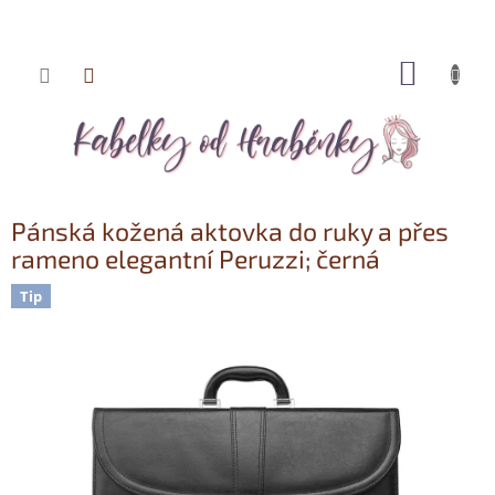
NÁKUP
Přejít
KOŠÍK
na
obsah
Pánská kožená aktovka do ruky a přes
rameno elegantní Peruzzi; černá
Tip