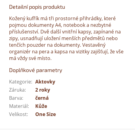
Detailní popis produktu
Kožený kufřík má tři prostorné přihrádky, které
pojmou dokumenty A4, notebook a nezbytné
příslušenství. Dvě další vnitřní kapsy, zapínané na
zipy, usnadňují uložení menších předmětů nebo
tenčích pouzder na dokumenty. Vestavěný
organizér na pera a kapsa na vizitky zajišťují, že vše
má vždy své místo.
Doplňkové parametry
Kategorie
:
Aktovky
Záruka
:
2 roky
Barva
:
černá
Materiál
:
Kůže
Velikost
:
One Size
Z