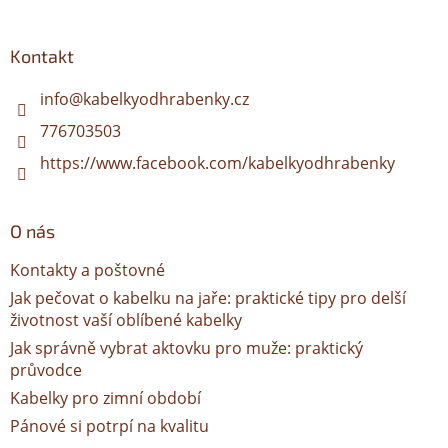
á
p
a
Kontakt
t
í
info
@
kabelkyodhrabenky.cz
776703503
https://www.facebook.com/kabelkyodhrabenky
O nás
Kontakty a poštovné
Jak pečovat o kabelku na jaře: praktické tipy pro delší
životnost vaší oblíbené kabelky
Jak správně vybrat aktovku pro muže: praktický
průvodce
Kabelky pro zimní období
Pánové si potrpí na kvalitu