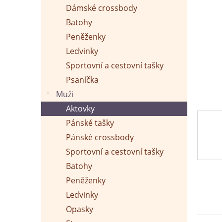
p
Dámské crossbody
a
n
Batohy
e
Peněženky
l
Ledvinky
Sportovní a cestovní tašky
Psaníčka
Muži
Aktovky
Pánské tašky
Pánské crossbody
Sportovní a cestovní tašky
Batohy
Peněženky
Ledvinky
Opasky