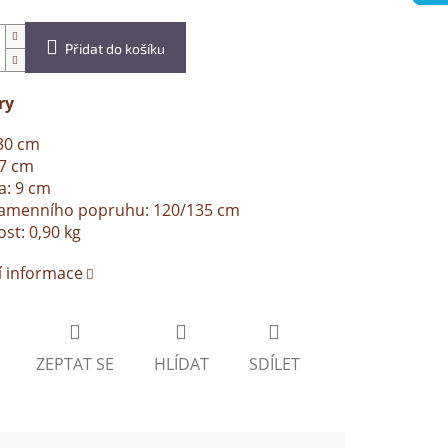
Přidat do košíku
ry
30 cm
37 cm
a: 9 cm
ramenního popruhu: 120/135 cm
t: 0,90 kg
í informace
ZEPTAT SE
HLÍDAT
SDÍLET