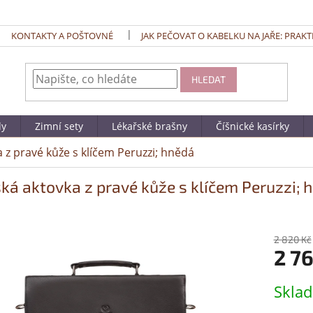
KONTAKTY A POŠTOVNÉ
JAK PEČOVAT O KABELKU NA JAŘE: PRAKT
HLEDAT
dy
Zimní sety
Lékařské brašny
Číšnické kasírky
 z pravé kůže s klíčem Peruzzi; hnědá
ká aktovka z pravé kůže s klíčem Peruzzi; 
2 820 Kč
2 7
Měrná
Skla
cena: