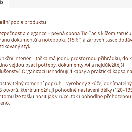
is
ailní popis produktu
ezpečnost a elegance – pevná spona Tic-Tac s klíčem zaruču
ranu dokumentů a notebooku (15,6") a zároveň tašce dodá
stikovaný styl.
unkční interiér – taška má jednu prostornou přihrádku, do k
dno vejdou psací potřeby, dokumenty A4 a nejdůležitější
lušenství. Organizaci usnadňují 4 kapsy a praktická kapsa na
astavitelný ramenní popruh – vyrobený z kůže, odnímateln
5 otvorů, které umožňují pohodlné nastavení délky (120–135
y tomu lze tašku nosit jak v ruce, tak i pohodlně přehozenou
eno.