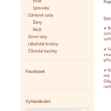
Etue
Pop
Spisovky
Dárkové sady
Det
Ženy
✔ B
Muži
och
Zimní sety
sofi
Lékařské brašny
✔ F
Číšnické kasírky
sna
přís
✔ N
Facebook
má 
Dík
ram
Vyhledávání