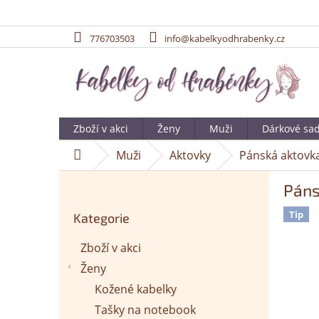
776703503
info@kabelkyodhrabenky.cz
Přejít
na
obsah
Zboží v akci
Ženy
Muži
Dárkové sa
Muži
Aktovky
Pánská aktovka
Domů
P
Páns
o
Přeskočit
s
Tip
Kategorie
kategorie
t
r
Zboží v akci
a
Ženy
n
n
Kožené kabelky
í
Tašky na notebook