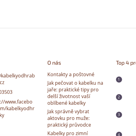
O nás
Top 4 p
Kontakty a poštovné
@
kabelkyodhrab
cz
Jak pečovat o kabelku na
jaře: praktické tipy pro
03503
delší životnost vaší
s://www.facebo
oblíbené kabelky
om/kabelkyodhr
Jak správně vybrat
ky
aktovku pro muže:
praktický průvodce
Kabelky pro zimní