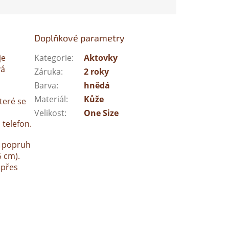
Doplňkové parametry
je
Kategorie
:
Aktovky
vá
Záruka
:
2 roky
Barva
:
hnědá
Materiál
:
Kůže
teré se
Velikost
:
One Size
 telefon.
ý popruh
 cm).
 přes