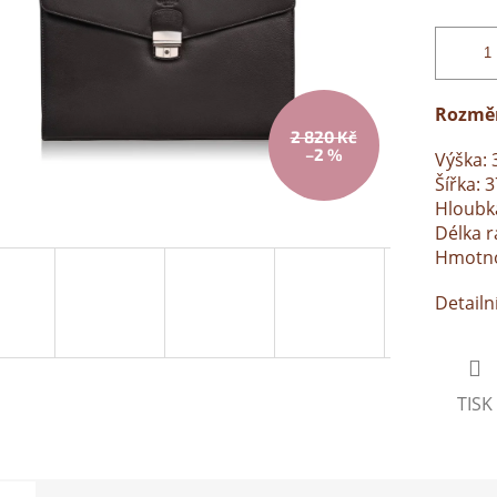
Rozmě
2 820 Kč
–2 %
Výška: 
Šířka: 
Hloubk
Délka 
Hmotnos
Detailn
TISK