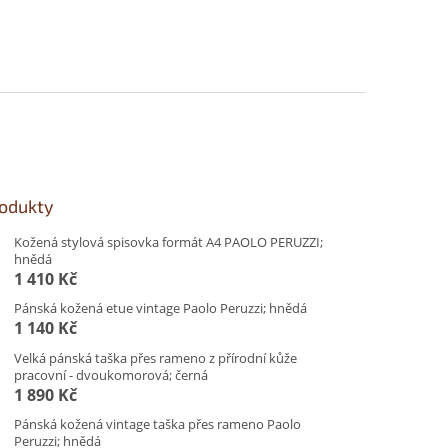
rodukty
Kožená stylová spisovka formát A4 PAOLO PERUZZI;
hnědá
1 410 Kč
Pánská kožená etue vintage Paolo Peruzzi; hnědá
1 140 Kč
Velká pánská taška přes rameno z přírodní kůže
pracovní - dvoukomorová; černá
1 890 Kč
Pánská kožená vintage taška přes rameno Paolo
Peruzzi; hnědá